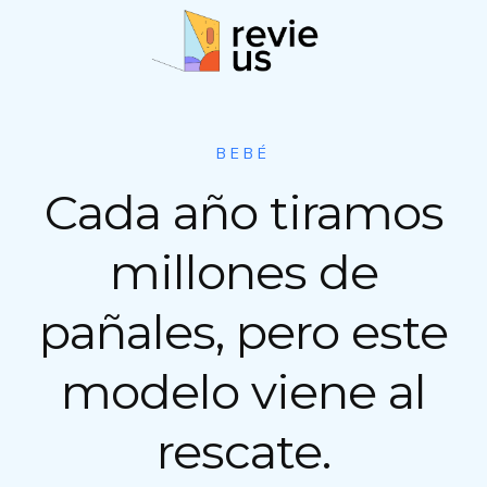
S
a
l
t
a
r
BEBÉ
a
Cada año tiramos
l
c
o
millones de
n
t
pañales, pero este
e
n
modelo viene al
i
d
o
rescate.