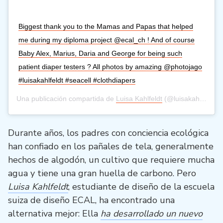
Biggest thank you to the Mamas and Papas that helped
me during my diploma project @ecal_ch ! And of course
Baby Alex, Marius, Daria and George for being such
patient diaper testers ? All photos by amazing @photojago
#luisakahlfeldt #seacell #clothdiapers
Una publicación compartida de
Luisa Kahlfeldt
(@luisakahlfeldt) el
Durante años, los padres con conciencia ecológica
han confiado en los pañales de tela, generalmente
hechos de algodón, un cultivo que requiere mucha
agua y tiene una gran huella de carbono. Pero
Luisa Kahlfeldt
, estudiante de diseño de la escuela
suiza de diseño ECAL, ha encontrado una
alternativa mejor: Ella
ha desarrollado un nuevo