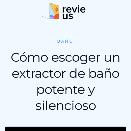
S
a
l
t
a
r
BAÑO
a
Cómo escoger un
l
c
o
extractor de baño
n
t
potente y
e
n
silencioso
i
d
o