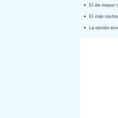
El de mayor
El más costo
La opción ec