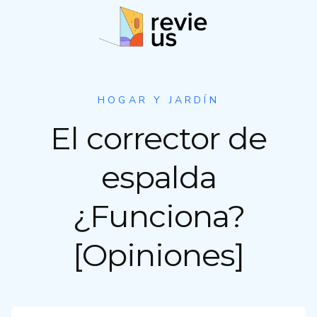
S
a
l
t
a
r
HOGAR Y JARDÍN
a
El corrector de
l
c
o
espalda
n
t
¿Funciona?
e
n
[Opiniones]
i
d
o