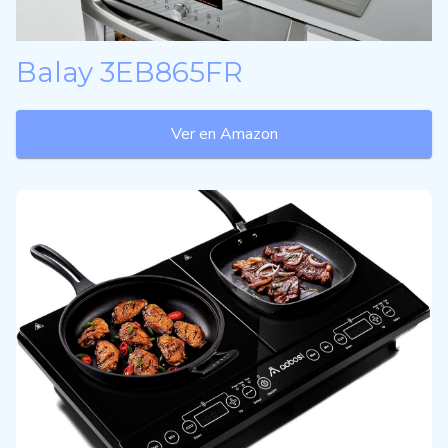
Balay 3EB865FR
Ver en Amazon