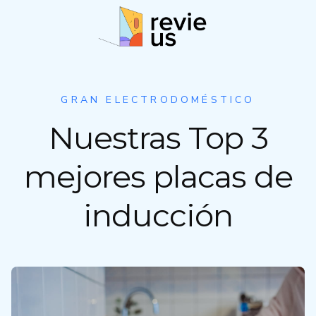
S
a
l
t
a
r
GRAN ELECTRODOMÉSTICO
a
Nuestras Top 3
l
c
o
mejores placas de
n
t
inducción
e
n
i
d
o