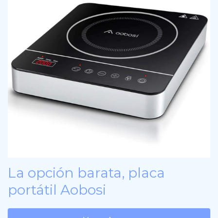
La opción barata, placa
portátil Aobosi